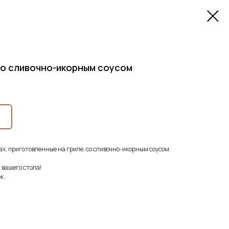
со сливочно-икорным соусом
х, приготовленные на гриле, со сливочно-икорным соусом.
вашего стола!
к.