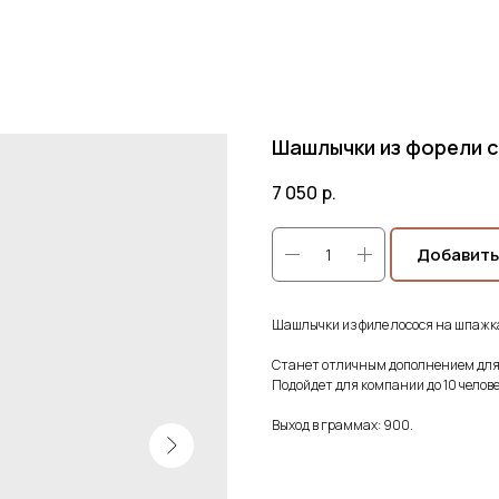
Шашлычки из форели 
7 050
р.
Добавить
Шашлычки из филе лосося на шпажка
Станет отличным дополнением для 
Подойдет для компании до 10 челове
Выход в граммах: 900.