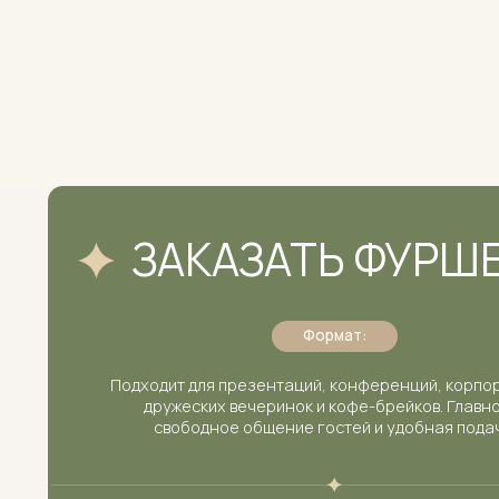
ЗАКАЗАТЬ ФУРШЕТ
Формат:
Подходит для презентаций, конференций, корпоративов
дружеских вечеринок и кофе-брейков. Главное —
свободное общение гостей и удобная подача.
Что входит:
Логистика, закуски (холодные/горячие), салаты, десерты
напитки, стеклянная или одноразовая посуда, текстиль,
декор, официанты, бармены, при необходимости —
станции приготовления с поваром.