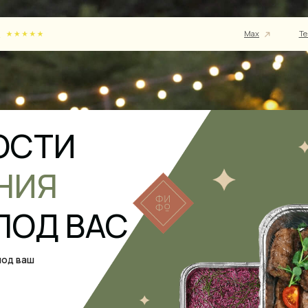
Max
Telegram
Вк
ТИ
ИЯ
Д ВАС